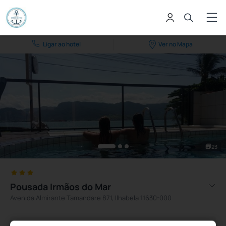
Ligar ao hotel
Ver no Mapa
23
Pousada Irmãos do Mar
Avenida Almirante Tamandare 871, Ilhabela 11630-000