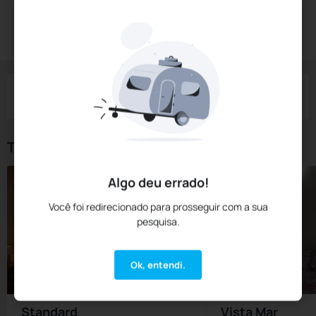
Diárias a partir de:
R$
340,
00
Reservar Agora
/noite
Impostos e taxas não inclusos
Check-in
Check-out
Noites
Quartos
Hóspedes
06 Ago
07 Ago
1
1
2
Tipos de Quarto
Algo deu errado!
Você foi redirecionado para prosseguir com a sua
pesquisa.
Ok, entendi.
Standard
Vista Mar