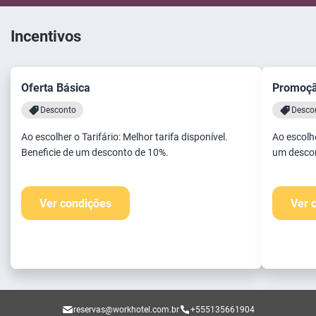
Incentivos
Oferta Básica
Promoç
Desconto
Desco
Ao escolher o Tarifário: Melhor tarifa disponível.
Ao escolhe
Beneficie de um desconto de 10%.
um desco
Ver condições
Ver 
reservas@workhotel.com.br
+555135661904