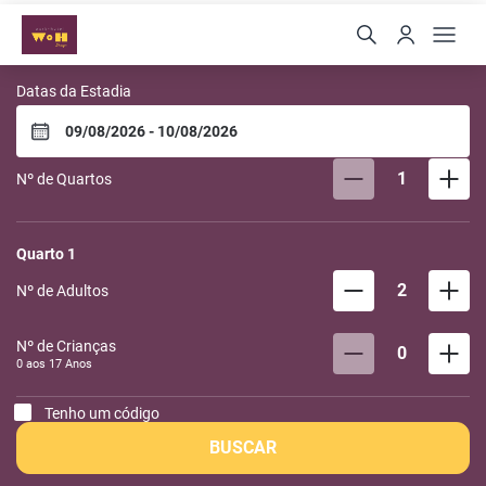
Work Hotel São Leopold
Datas da Estadia
1
Nº de Quartos
Quarto
1
2
Nº de Adultos
Nº de Crianças
0
0 aos
17
Anos
Tenho um código
BUSCAR