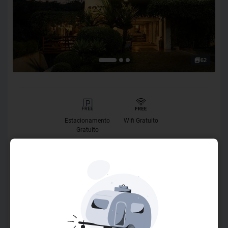
62
Estacionamento
Wifi Gratuito
Gratuito
O Hotel
O Work + Hotel foi planejado para atender seus hóspedes
de forma diferenciada. Está localizado em São Leopoldo,
próximo a Novo Hamburgo e Porto Alegre, bem em frente à
Unisinos e ao Tecnosinos. Os apartamentos, decorados de