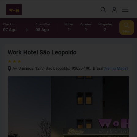
Check-In
Check-Out
Noites
Quartos
Hóspedes
07 Ago
08 Ago
1
1
2
Editar
Work Hotel São Leopoldo
Av. Unisinos, 1277
,
Sao Leopoldo
,
93020-190
,
Brasil
(
Ver no Mapa
)