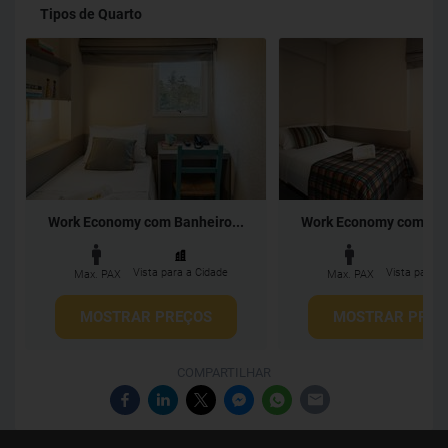
Tipos de Quarto
Work Economy com Banheiro...
Work Economy com Banh
Vista para a Cidade
Vista para a
Max. PAX
Max. PAX
MOSTRAR PREÇOS
MOSTRAR PREÇ
COMPARTILHAR