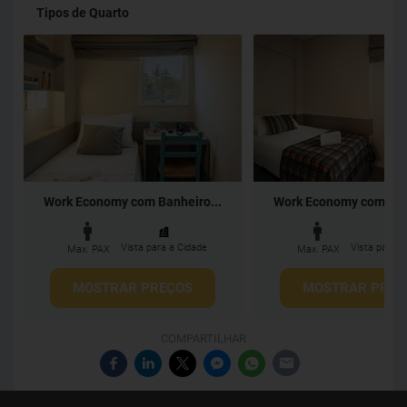
Tipos de Quarto
Work Economy com Banheiro...
Work Economy com Banh
Vista para a Cidade
Vista para a
Max. PAX
Max. PAX
MOSTRAR PREÇOS
MOSTRAR PREÇ
COMPARTILHAR