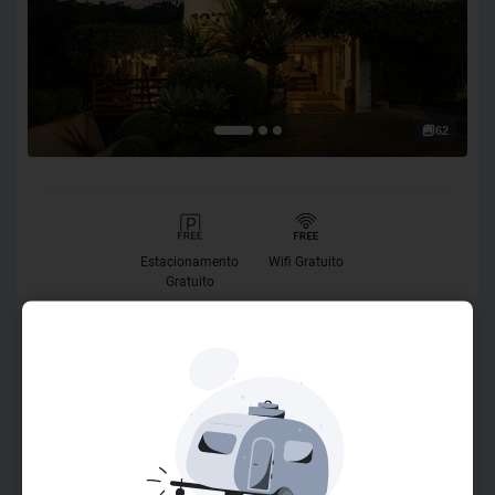
62
Estacionamento
Wifi Gratuito
Gratuito
O Hotel
O Work + Hotel foi planejado para atender seus hóspedes
de forma diferenciada. Está localizado em São Leopoldo,
próximo a Novo Hamburgo e Porto Alegre, bem em frente à
Unisinos e ao Tecnosinos. Os apartamentos, decorados de