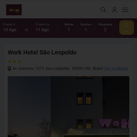
Check-In
Check-Out
Noites
Quartos
Hóspedes
10 Ago
11 Ago
1
1
2
Editar
Work Hotel São Leopoldo
Av. Unisinos, 1277
,
Sao Leopoldo
,
93020-190
,
Brasil
(
Ver no Mapa
)