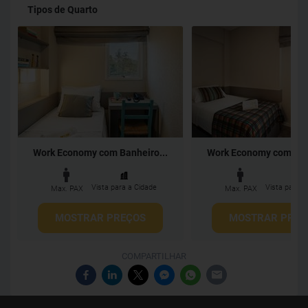
Tipos de Quarto
Work Economy com Banheiro...
Work Economy com Banh
Vista para a Cidade
Vista para a
Max. PAX
Max. PAX
MOSTRAR PREÇOS
MOSTRAR PREÇ
COMPARTILHAR