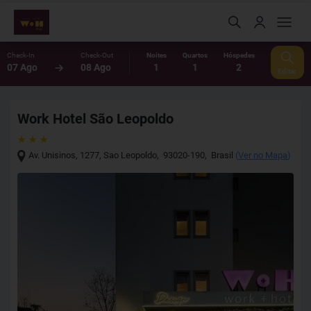
Check-In
Check-Out
Noites
Quartos
Hóspedes
07 Ago
08 Ago
1
1
2
Editar
Work Hotel São Leopoldo
Av. Unisinos, 1277
,
Sao Leopoldo
,
93020-190
,
Brasil
(
Ver no Mapa
)