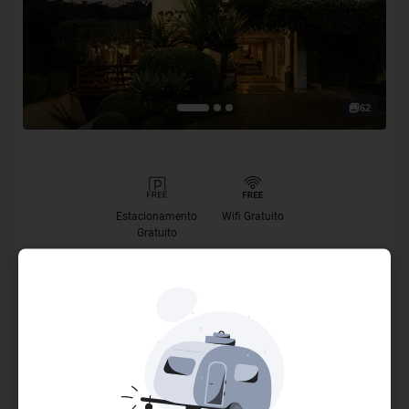
62
Estacionamento
Wifi Gratuito
Gratuito
O Hotel
O Work + Hotel foi planejado para atender seus hóspedes
de forma diferenciada. Está localizado em São Leopoldo,
próximo a Novo Hamburgo e Porto Alegre, bem em frente à
Unisinos e ao Tecnosinos. Os apartamentos, decorados de