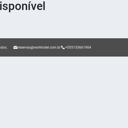
sponível
ados.
reservas@workhotel.com.br
+555135661904