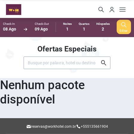
Check-In
Check-Out
Noites
Quartos
Hóspedes
08 Ago
09 Ago
1
1
2
Editar
Ofertas Especiais
Nenhum pacote
disponível
reservas@workhotel.com.br
+555135661904