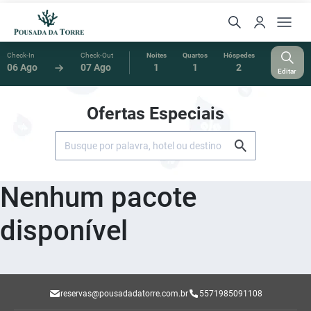
Check-In
Check-Out
Noites
Quartos
Hóspedes
06 Ago
07 Ago
1
1
2
Editar
Ofertas Especiais
Nenhum pacote
disponível
reservas@pousadadatorre.com.br
5571985091108