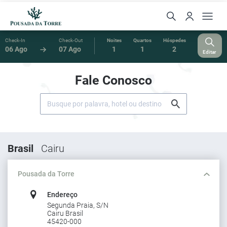
Check-In
Check-Out
Noites
Quartos
Hóspedes
06 Ago
07 Ago
1
1
2
Editar
Fale Conosco
Brasil
Cairu
Pousada da Torre
Endereço
Segunda Praia, S/N
Cairu Brasil
45420-000