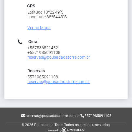
GPS
Latitude 13º22'49"S
Longitude 38º54'43"S
Ver no Mapa
Geral
+557536521452
+5571985091108
reservas@pousadadatorre.com.br
Reservas
5571985091108
reservas@pousadadatorre.com.br
reservas@pousadadatorre.com.br
5571985091108
© 2026 Pousada da Torre.
Todos os direitos reservados.
Powered by