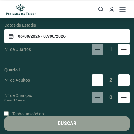
Pousada da Torre
Datas da Estadia
1
Nº de Quartos
Quarto
1
2
Nº de Adultos
Nº de Crianças
0
0 aos
17
Anos
Tenho um código
BUSCAR