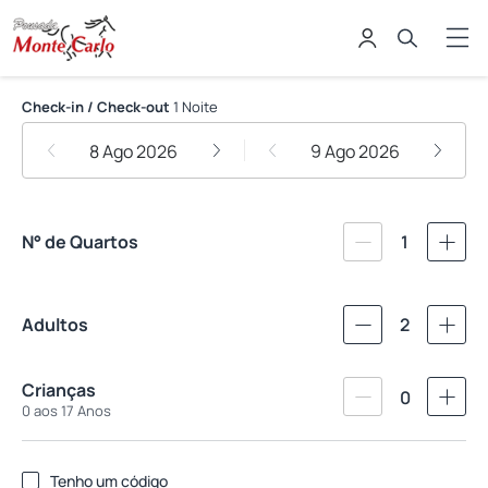
Pousada Monte Carlo
Check-in / Check-out
1 Noite
8 Ago 2026
9 Ago 2026
N° de Quartos
1
Adultos
2
Crianças
0
0 aos 17 Anos
Tenho um código