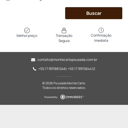
Buscar
Confirmação
Melhor preço
Transação
Imediata
Segura
contato@montecarlopousada.com.br
+55 17 997881046/ +55 17 997064412
© 2026 Pousada Monte Carlo.
Todos os direitos reservados.
Powered by