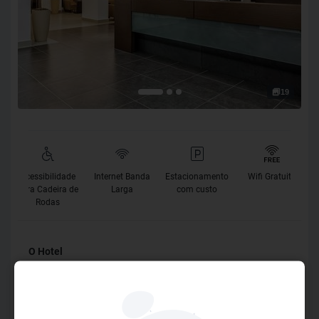
19
Acessibilidade
Internet Banda
Estacionamento
Wifi Gratuito
para Cadeira de
Larga
com custo
Rodas
O Hotel
Situado na melhor localização de Belo Horizonte, na
charmosa região da Savassi, o Vivenzo é um hotel
moderno, confortável e disponibiliza de tudo que você