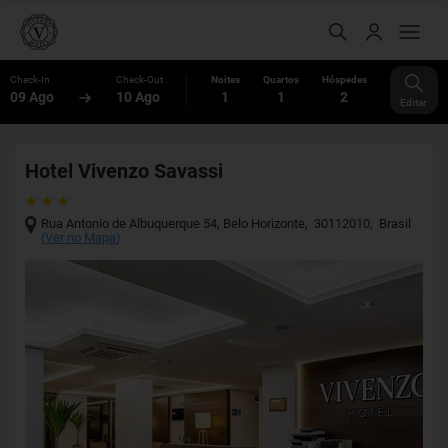
Check-In
Check-Out
Noites
Quartos
Hóspedes
09 Ago
10 Ago
1
1
2
Editar
Hotel Vivenzo Savassi
Rua Antonio de Albuquerque 54
,
Belo Horizonte
,
30112010
,
Brasil
(
Ver no Mapa
)