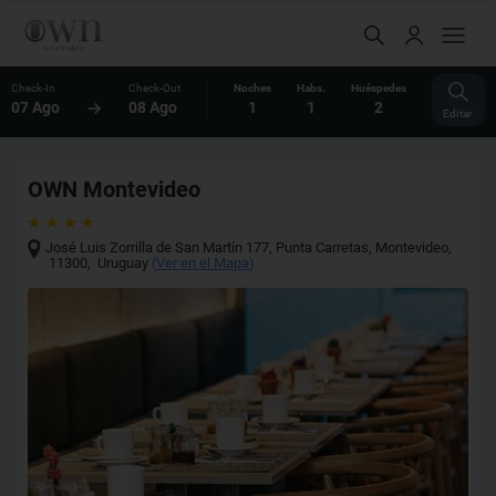
Check-In
Check-Out
Noches
Habs.
Huéspedes
07 Ago
08 Ago
1
1
2
Editar
OWN Montevideo
José Luis Zorrilla de San Martín 177, Punta Carretas
,
Montevideo
,
11300
,
Uruguay
(
Ver en el Mapa
)