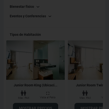
Bienestar físico
Eventos y Conferencias
Tipos de Habitación
Junior Room King (Ubicaci...
Junior Room Twin (Pis
Vista al Patio
Vista 
Max. PAX
Max. PAX
MOSTRAR PRECIOS
MOSTRAR PREC