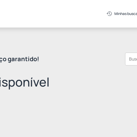
Minhas busc
ço garantido!
sponível