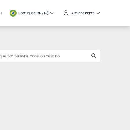
as
Português, BR / 
R$
A minha conta