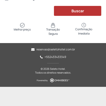
Buscar
Confirmação
Melhor preço
Transação
Imediata
Segura
reservas@seletohotel.com.br
+552433433349
© 2026 Seleto Hotel.
Todos os direitos reservados.
Powered by