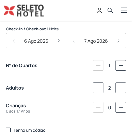
Seleto Hotel
Check-in / Check-out
1 Noite
6 Ago 2026
7 Ago 2026
N° de Quartos
1
Adultos
2
Crianças
0
0 aos 17 Anos
Tenho um código