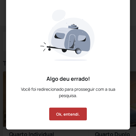
Diárias a partir de:
R$
478,
00
Reservar Agora
/noite
Impostos e taxas não inclusos
Check-in
Check-out
Noites
Quartos
Hóspedes
08 Ago
09 Ago
1
1
2
Tipos de Quarto
Algo deu errado!
Você foi redirecionado para prosseguir com a sua
pesquisa.
Ok, entendi.
Quarto Individual
Quarto Duplo