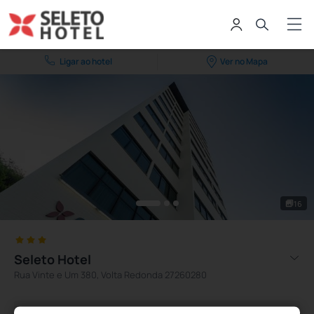
Ligar ao hotel
Ver no Mapa
16
Seleto Hotel
Rua Vinte e Um 380, Volta Redonda 27260280