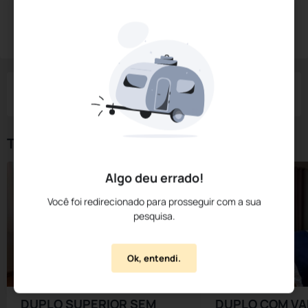
Diárias a partir de:
R$
179,
00
Reservar Agora
/noite
Impostos e taxas não inclusos
Check-in
Check-out
Noites
Quartos
Hóspedes
07 Ago
08 Ago
1
1
2
Tipos de Quarto
Algo deu errado!
Você foi redirecionado para prosseguir com a sua
pesquisa.
Ok, entendi.
DUPLO SUPERIOR SEM
DUPLO COM V