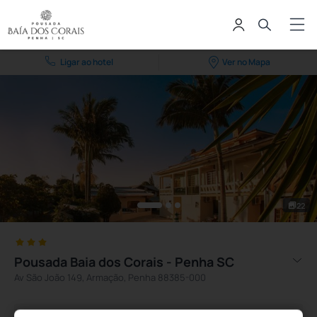
Ligar ao hotel
Ver no Mapa
22
Pousada Baia dos Corais - Penha SC
Av São João 149, Armação, Penha 88385-000