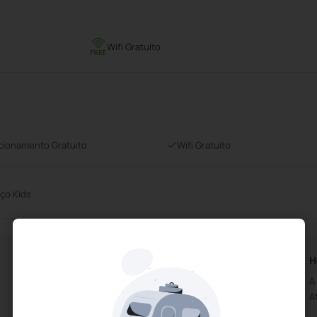
Wifi Gratuito
cionamento Gratuito
Wifi Gratuito
ço Kids
Horários da Recepção
H
Aberto das 7h00m
A
Até às 0h00m
A