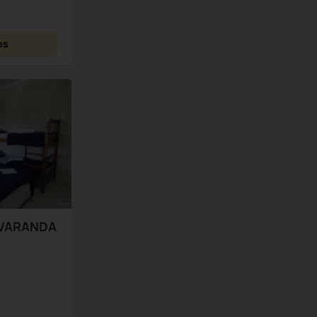
os
VARANDA