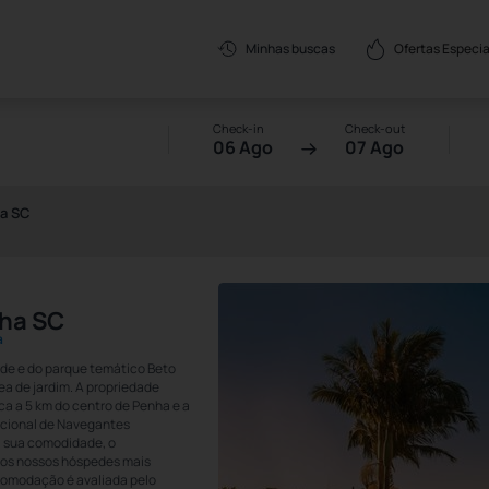
Ofertas Especia
Minhas buscas
Check-in
Check-out
06 Ago
07 Ago
ha SC
nha SC
a
nde e do parque temático Beto
rea de jardim. A propriedade
ca a 5 km do centro de Penha e a
nacional de Navegantes
a sua comodidade, o
e os nossos hóspedes mais
comodação é avaliada pelo