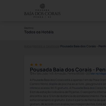
Destino
Todos os Hotéis
Início
/
Hotéis e Destinos
/
Pousada Baia dos Corais - Pen
Pousada Baia dos Corais - Pe
Av São João 149, Armação, Penha 88385-000
Ver no Map
A Pousada Baía dos Corais está a apenas 1 km da Praia Gra
Carrero World, dispõe de piscina ao ar livre , playground e á
oferece acesso Wi-Fi gratuito. A Pousada Baía dos Corais fi
8 km da estação rodoviária de Piçarras. O aeroporto inter
encontra-se a 12 km de distância do estabelecimento. Par
estacionamento é gratuito. Esta é a parte de Penha de qu
gostam, de acordo com avaliações independentes. Esta a