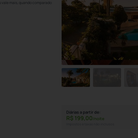
s vale mais, quando comparado
Diárias a partir de:
R$
199,
00
/noite
Impostos e taxas não inclusos