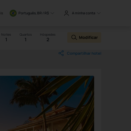
is
Português, BR / 
R$
A minha conta
Noites
Quartos
Hóspedes
Modificar
1
1
2
Compartilhar hotel