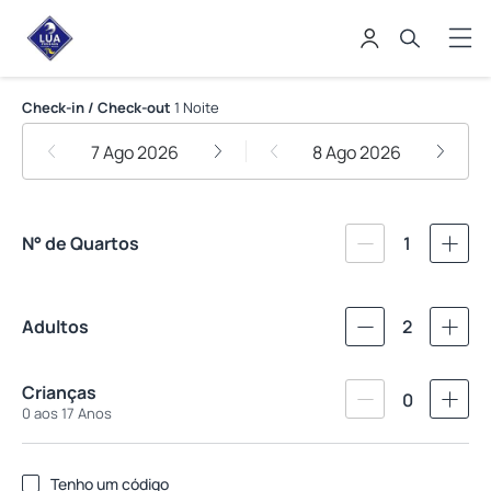
Lua Pousada
Check-in / Check-out
1 Noite
7 Ago 2026
8 Ago 2026
N° de Quartos
1
Adultos
2
Crianças
0
0 aos 17 Anos
Tenho um código