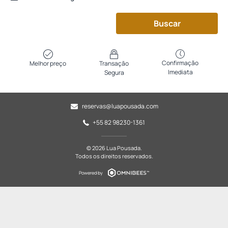
Buscar
Confirmação
Melhor preço
Transação
Imediata
Segura
reservas@luapousada.com
+55 82 98230-1361
© 2026 Lua Pousada.
Todos os direitos reservados.
Powered by