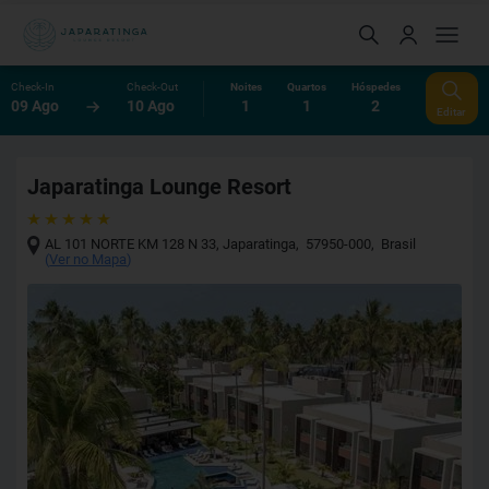
Check-In
Check-Out
Noites
Quartos
Hóspedes
09 Ago
10 Ago
1
1
2
Editar
Japaratinga Lounge Resort
AL 101 NORTE KM 128 N 33
,
Japaratinga
,
57950-000
,
Brasil
(
Ver no Mapa
)