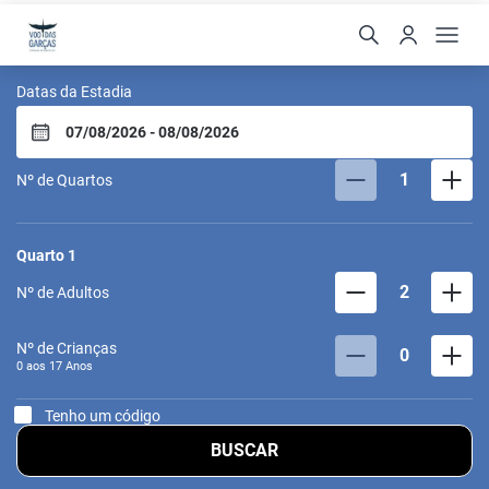
Pousada Vôo das Garça
Datas da Estadia
1
Nº de Quartos
Quarto
1
2
Nº de Adultos
Nº de Crianças
0
0 aos
17
Anos
Tenho um código
BUSCAR