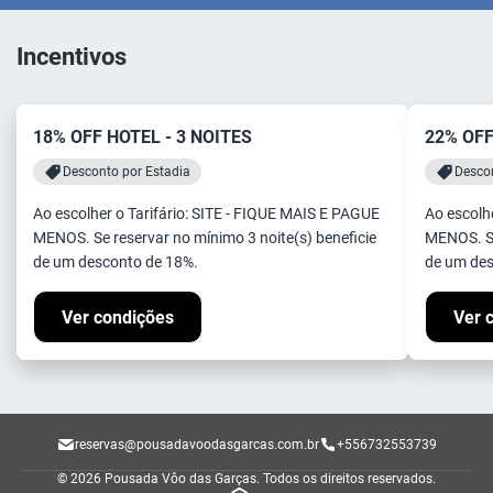
Incentivos
18% OFF HOTEL - 3 NOITES
22% OFF
Desconto por Estadia
Descon
Ao escolher o Tarifário: SITE - FIQUE MAIS E PAGUE
Ao escolh
MENOS. Se reservar no mínimo 3 noite(s) beneficie
MENOS. Se
de um desconto de 18%.
de um des
Ver condições
Ver 
reservas@pousadavoodasgarcas.com.br
+556732553739
© 2026 Pousada Vôo das Garças.
Todos os direitos reservados.