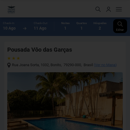
Check-In
Check-Out
Noites
Quartos
Hóspedes
10 Ago
11 Ago
1
1
2
Editar
Pousada Vôo das Garças
Rua Joana Sorta, 1032
,
Bonito
,
79290-000
,
Brasil
(
Ver no Mapa
)