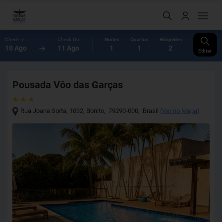
Check-In
Check-Out
Noites
Quartos
Hóspedes
10 Ago
11 Ago
1
1
2
Editar
Pousada Vôo das Garças
Rua Joana Sorta, 1032
,
Bonito
,
79290-000
,
Brasil
(
Ver no Mapa
)