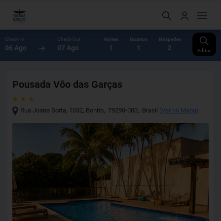
Check-In
Check-Out
Noites
Quartos
Hóspedes
06 Ago
07 Ago
1
1
2
Editar
Pousada Vôo das Garças
Rua Joana Sorta, 1032
,
Bonito
,
79290-000
,
Brasil
(
Ver no Mapa
)