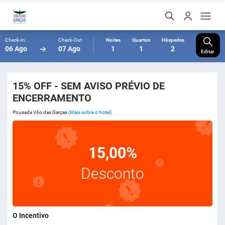
Check-In
Check-Out
Noites
Quartos
Hóspedes
06 Ago
07 Ago
1
1
2
Editar
15% OFF - SEM AVISO PRÉVIO DE
ENCERRAMENTO
Pousada Vôo das Garças
(Mais sobre o hotel)
15,00%
Desconto
O Incentivo