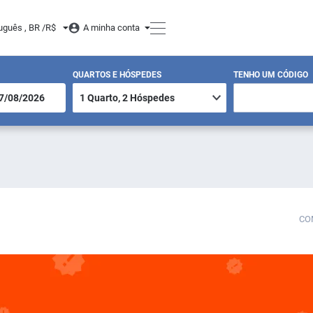
uguês , BR /
R$
A minha conta
QUARTOS E HÓSPEDES
TENHO UM CÓDIGO
CO