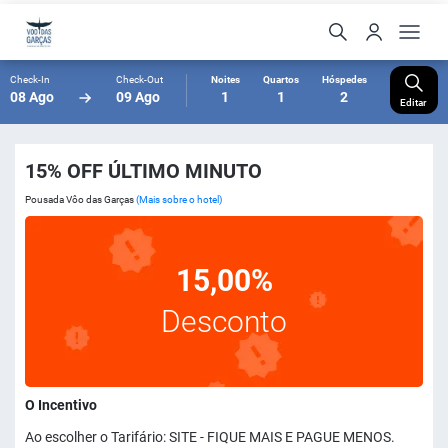
Check-In
Check-Out
Noites
Quartos
Hóspedes
08 Ago
09 Ago
1
1
2
Editar
15% OFF ÚLTIMO MINUTO
Pousada Vôo das Garças
(Mais sobre o hotel)
15,00%
Desconto
O Incentivo
Ao escolher o Tarifário: SITE - FIQUE MAIS E PAGUE MENOS.