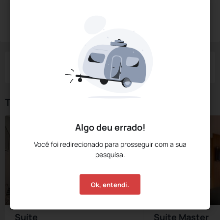
Diárias a partir de:
R$
222,
32
Reservar Agora
/noite
Impostos e taxas não inclusos
Check-in
Check-out
Noites
Quartos
Hóspedes
08 Ago
09 Ago
1
1
2
Tipos de Quarto
Algo deu errado!
Você foi redirecionado para prosseguir com a sua
pesquisa.
Ok, entendi.
Suíte
Suíte Master