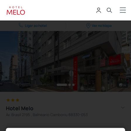
Ligar ao hotel
Ver no Mapa
14
Hotel Melo
Av. Brasil 2195 , Balneario Camboriu 88330-053