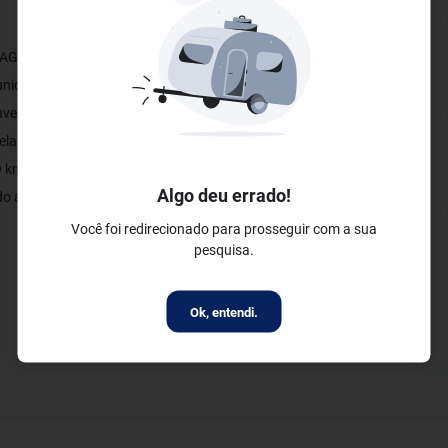
 o LAGUNA BEACH FLAT BY AFT oferece acomodação com acesso
unidades incluem sala de estar com sofá, TV de tela plana,
uveiro, e varanda com vista do jardim. A propriedade também
 relaxar no lounge compartilhado.. O LAGUNA BEACH FLAT BY
,9 km do Projeto Hippocampus. Já o Aeroporto Internacional do
Algo deu errado!
ado a 53 km da propriedade.
Você foi redirecionado para prosseguir com a sua
pesquisa.
Ok, entendi.