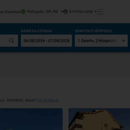
Português , BR /
R$
A minha conta
tas Especiais
DATAS DA ESTADIA
QUARTOS E HÓSPEDES
uca
,
55590000
,
Brasil
(
Ver no Mapa
)