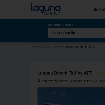
Ofer
DESTINO OU HOTEL
Início
/
Hotéis e Destinos
/
Laguna Beach Flat by AFT
Laguna Beach Flat by AFT
Loteamento Merepe III Quadra 7b Lote 7a
,
Ipoj