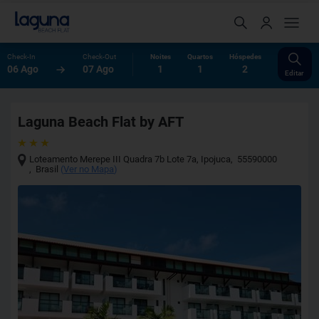
Check-In
Check-Out
Noites
Quartos
Hóspedes
06 Ago
07 Ago
1
1
2
Editar
Laguna Beach Flat by AFT
Loteamento Merepe III Quadra 7b Lote 7a
,
Ipojuca
,
55590000
,
Brasil
(
Ver no Mapa
)