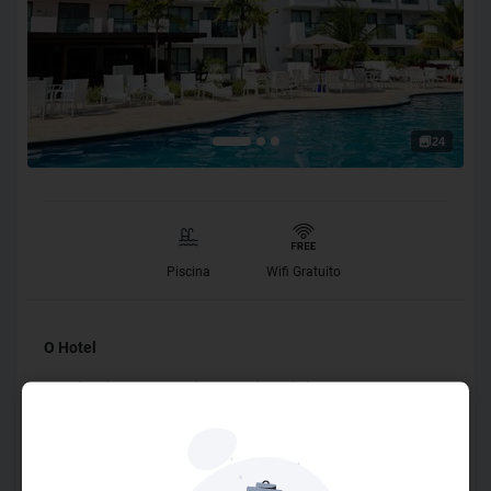
24
Piscina
Wifi Gratuito
O Hotel
Localizado no centro de Porto de Galinhas, o LAGUNA
BEACH FLAT BY AFT oferece acomodação com acesso a
um jardim com piscina ao ar livre.. Todas as unidades
incluem sala de estar com sofá, TV de tela plana, cozinha