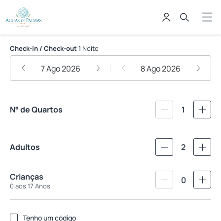
Águas de Palmas Resort
Check-in / Check-out
1 Noite
7 Ago 2026
8 Ago 2026
N° de Quartos
1
Adultos
2
Crianças
0
0 aos 17 Anos
Tenho um código