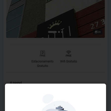
28
Estacionamento
Wifi Gratuito
Gratuito
O Hotel
A Cidade de Aracruz, no litoral norte do Estado do Espirito
Santo, conta com uma nova e moderna opção de
hospedagem, o Bitti Hotel. Um hotel novo, bem decorado e