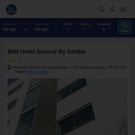
Check-In
Check-Out
Noites
Quartos
Hóspedes
08 Ago
09 Ago
1
1
2
Editar
Bitti Hotel Aracruz By Samba
Avenida Coronel Venancio Flores, 1151 Centro
,
Aracruz
,
29190-105
,
Brasil
(
Ver no Mapa
)