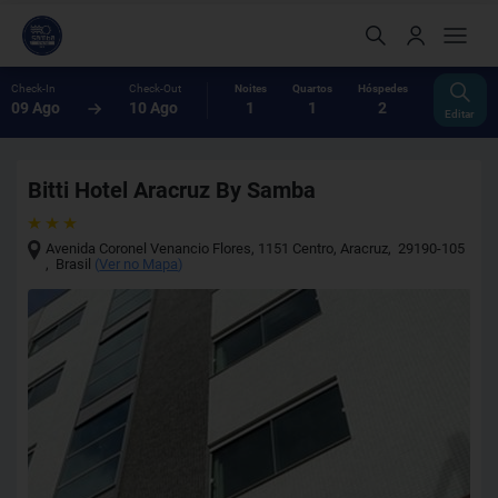
Check-In
Check-Out
Noites
Quartos
Hóspedes
09 Ago
10 Ago
1
1
2
Editar
Bitti Hotel Aracruz By Samba
Avenida Coronel Venancio Flores, 1151 Centro
,
Aracruz
,
29190-105
,
Brasil
(
Ver no Mapa
)