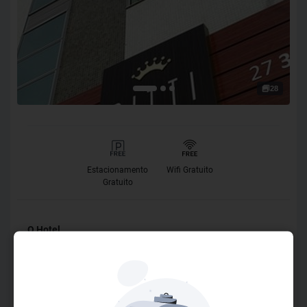
28
Estacionamento
Wifi Gratuito
Gratuito
O Hotel
A Cidade de Aracruz, no litoral norte do Estado do Espirito
Santo, conta com uma nova e moderna opção de
hospedagem, o Bitti Hotel. Um hotel novo, bem decorado e