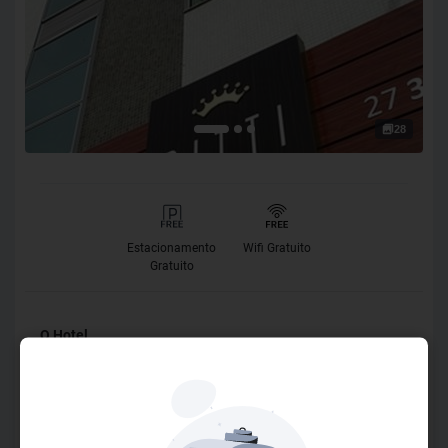
28
Estacionamento
Wifi Gratuito
Gratuito
O Hotel
A Cidade de Aracruz, no litoral norte do Estado do Espirito
Santo, conta com uma nova e moderna opção de
hospedagem, o Bitti Hotel. Um hotel novo, bem decorado e