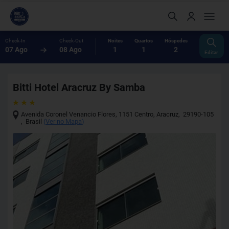
Check-In
Check-Out
Noites
Quartos
Hóspedes
07 Ago
08 Ago
1
1
2
Editar
Bitti Hotel Aracruz By Samba
Avenida Coronel Venancio Flores, 1151 Centro
,
Aracruz
,
29190-105
,
Brasil
(
Ver no Mapa
)