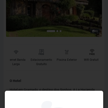
61
Internet Banda
Estacionamento
Piscina Exterior
Wifi Gratuito
Larga
Gratuito
O Hotel
Hotel em Gramado, o destino dos Sonhos. A La Hacienda
está situada em jardins a 14 km do centro de Gramado e
oferece piscina ao ar livre e quadra de tênis. O hotel pode