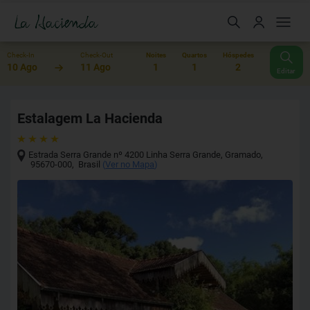
Check-In
Check-Out
Noites
Quartos
Hóspedes
10 Ago
11 Ago
1
1
2
Editar
Estalagem La Hacienda
Estrada Serra Grande nº 4200 Linha Serra Grande
,
Gramado
,
95670-000
,
Brasil
(
Ver no Mapa
)