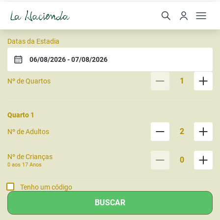
Estalagem La Hacienda
Datas da Estadia
1
Nº de Quartos
Quarto
1
2
Nº de Adultos
Nº de Crianças
0
0 aos
17
Anos
Tenho um código
BUSCAR