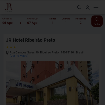
Check-In
Check-Out
Noites
Quartos
Hóspedes
06 Ago
07 Ago
1
1
2
Editar
JR Hotel Ribeirão Preto
Rua Campos Sales 90
,
Ribeirao Preto
,
14015110
,
Brasil
(
Ver no Mapa
)