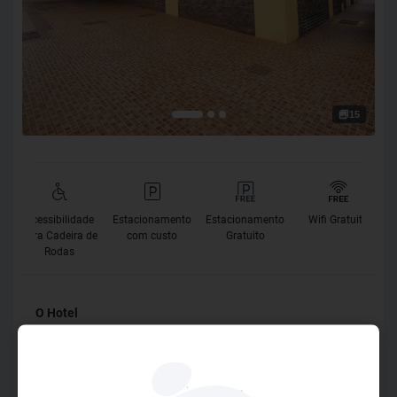
15
Acessibilidade
Estacionamento
Estacionamento
Wifi Gratuito
para Cadeira de
com custo
Gratuito
Rodas
O Hotel
Dispondo de uma localização central, o JR Hotel Ribeirão
Preto fica a 700 metros do Shopping Center Santa Úrsula e
da famosa Cervejaria Pinguim. A propriedade oferece café