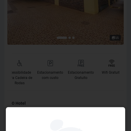
15
Acessibilidade
Estacionamento
Estacionamento
Wifi Gratuito
para Cadeira de
com custo
Gratuito
Rodas
O Hotel
Dispondo de uma localização central, o JR Hotel Ribeirão
Preto fica a 700 metros do Shopping Center Santa Úrsula e
da famosa Cervejaria Pinguim. A propriedade oferece café