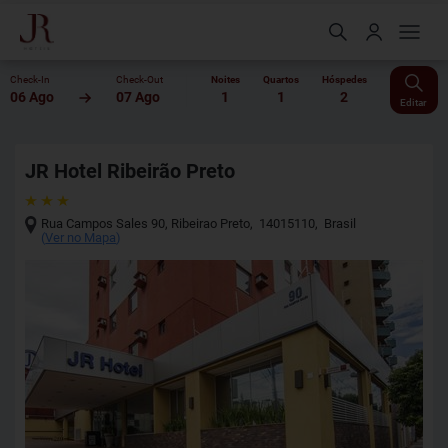
Check-In
Check-Out
Noites
Quartos
Hóspedes
06 Ago
07 Ago
1
1
2
Editar
JR Hotel Ribeirão Preto
Rua Campos Sales 90
,
Ribeirao Preto
,
14015110
,
Brasil
(
Ver no Mapa
)