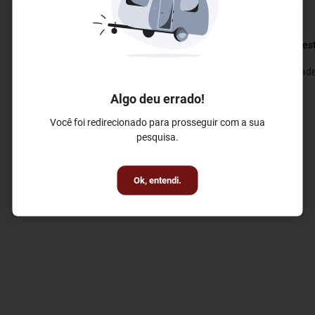
Eventos e Conferências
Bem-est
✓ Salas de Conferências
✓ Acade
✓ Sala de Reuniões
Algo deu errado!
Você foi redirecionado para prosseguir com a sua
pesquisa.
Ok, entendi.