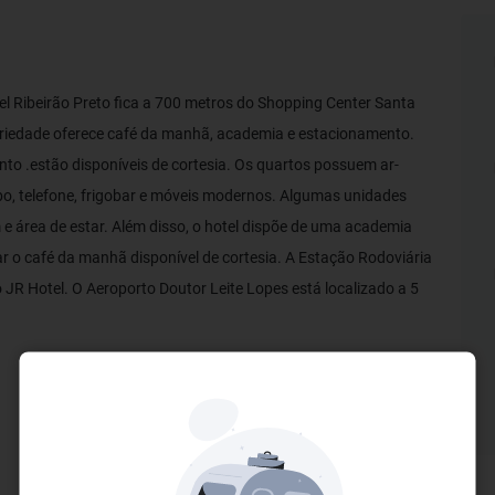
el Ribeirão Preto fica a 700 metros do Shopping Center Santa
priedade oferece café da manhã, academia e estacionamento.
to .estão disponíveis de cortesia. Os quartos possuem ar-
bo, telefone, frigobar e móveis modernos. Algumas unidades
área de estar. Além disso, o hotel dispõe de uma academia
r o café da manhã disponível de cortesia. A Estação Rodoviária
 JR Hotel. O Aeroporto Doutor Leite Lopes está localizado a 5