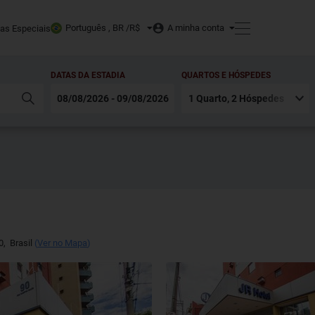
Português , BR /
R$
A minha conta
tas Especiais
DATAS DA ESTADIA
QUARTOS E HÓSPEDES
0
,
Brasil
(
Ver no Mapa
)