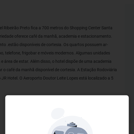
el Ribeirão Preto fica a 700 metros do Shopping Center Santa
priedade oferece café da manhã, academia e estacionamento.
to .estão disponíveis de cortesia. Os quartos possuem ar-
bo, telefone, frigobar e móveis modernos. Algumas unidades
área de estar. Além disso, o hotel dispõe de uma academia
r o café da manhã disponível de cortesia. A Estação Rodoviária
 JR Hotel. O Aeroporto Doutor Leite Lopes está localizado a 5