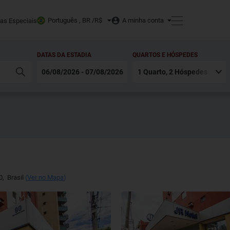
Português , BR /
R$
A minha conta
tas Especiais
DATAS DA ESTADIA
QUARTOS E HÓSPEDES
0
,
Brasil
(
Ver no Mapa
)