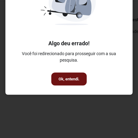
Eventos e Conferências
Bem-est
✓ Salas de Conferências
✓ Acade
✓ Sala de Reuniões
Algo deu errado!
Você foi redirecionado para prosseguir com a sua
pesquisa.
Ok, entendi.