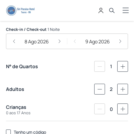
Siri Paraíso Hotel
Check-in / Check-out
1 Noite
8 Ago 2026
9 Ago 2026
N° de Quartos
1
Adultos
2
Crianças
0
0 aos 17 Anos
Tenho um código