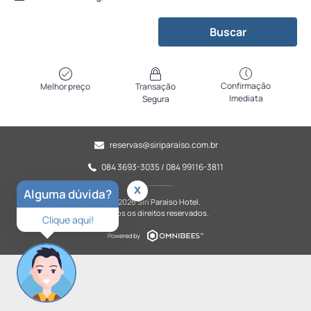
Buscar
Confirmação
Melhor preço
Transação
Imediata
Segura
reservas@siriparaiso.com.br
084 3693-3035 / 084 99116-3811
x
Alguma dúvida?
© 2026 Siri Paraíso Hotel.
Todos os direitos reservados.
Clique aqui!
Powered by