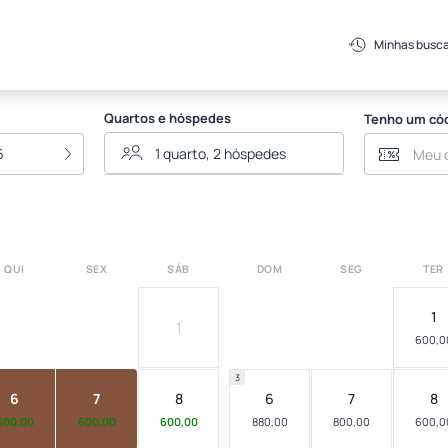
Minhas busc
Quartos e hóspedes
Tenho um có
6
QUI
SEX
SÁB
DOM
SEG
TER
1
1
600,0
3
6
7
8
6
7
8
600,00
600,00
600,00
880,00
800,00
600,0