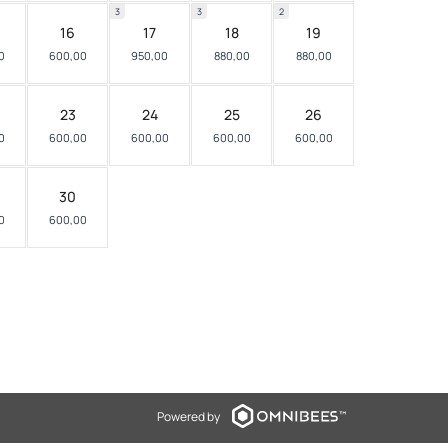
3
3
2
16
17
18
19
0
600,00
950,00
880,00
880,00
23
24
25
26
0
600,00
600,00
600,00
600,00
30
0
600,00
Powered by