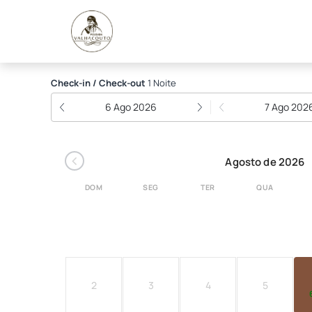
Pousada Valhacouto
Check-in / Check-out
1 Noite
6 Ago 2026
7 Ago 202
‹
Agosto de 2026
DOM
SEG
TER
QUA
2
3
4
5