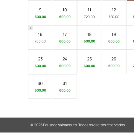
9
10
11
12
600,00
600,00
720,00
720,00
2
16
17
18
19
700,00
600,00
600,00
600,00
23
24
25
26
600,00
600,00
600,00
600,00
30
31
600,00
600,00
© 2026 Pousada Valhacouto.
Todos os direitos reservados.