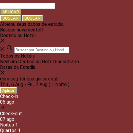
APLICAR
BUSCAR
BUSCAR
Alterou seus dados de estadia.
Busque novamente!!
Destino ou Hotel
Todos os Hotéis
Nenhum Destino ou Hotel Encontrado
Datas da Estadia
dom
seg
ter
qua
qui
sex
sáb
Thu
,
6 Aug
-
Fri
,
7 Aug
(
1 Noite
)
Aplicar
Check-in
06 ago
Check-out
07 ago
Noites
1
Quartos
1