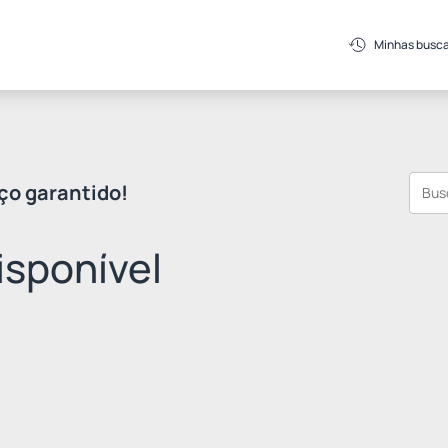
Minhas busc
ço garantido!
sponível