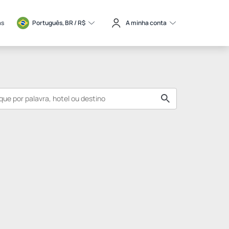
as
Português, BR / 
R$
A minha conta