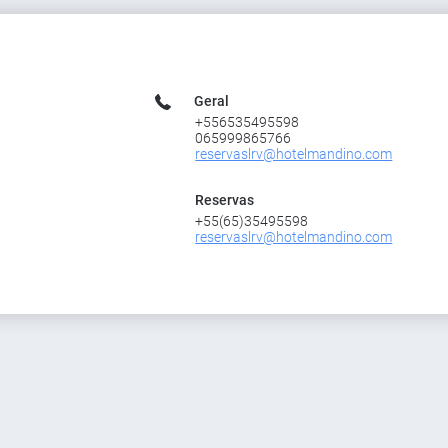
Geral
+556535495598
065999865766
reservaslrv@hotelmandino.com
Reservas
+55(65)35495598
reservaslrv@hotelmandino.com