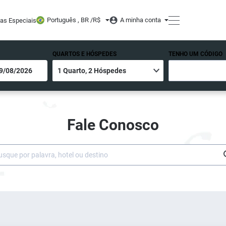
Português , BR /
R$
A minha conta
tas Especiais
QUARTOS E HÓSPEDES
TENHO UM CÓDIGO
Fale Conosco