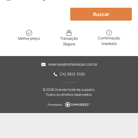
Buscar
Confirmação
Melhor preço
Transação
Imediata
Segura
reservas@hoteislazar.com.br
(74) 3612-3100
© 2026 Grande Hotel de Juazeiro.
Todos os direitos reservados.
Powered by