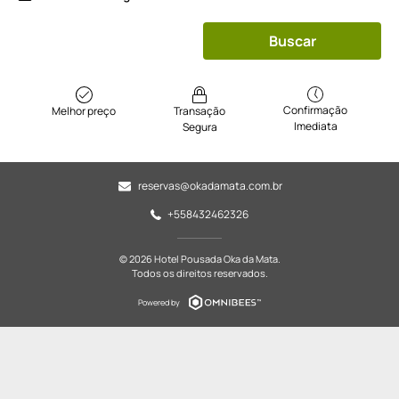
Buscar
Confirmação
Melhor preço
Transação
Imediata
Segura
reservas@okadamata.com.br
+558432462326
© 2026 Hotel Pousada Oka da Mata.
Todos os direitos reservados.
Powered by