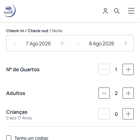
Pousada Rotunda
Check-in / Check-out
1 Noite
7 Ago 2026
8 Ago 2026
N° de Quartos
1
Adultos
2
Crianças
0
0 aos 17 Anos
Tenho um código