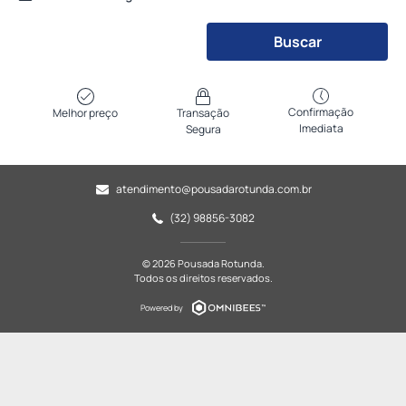
Buscar
Confirmação
Melhor preço
Transação
Imediata
Segura
atendimento@pousadarotunda.com.br
(32) 98856-3082
© 2026 Pousada Rotunda.
Todos os direitos reservados.
Powered by