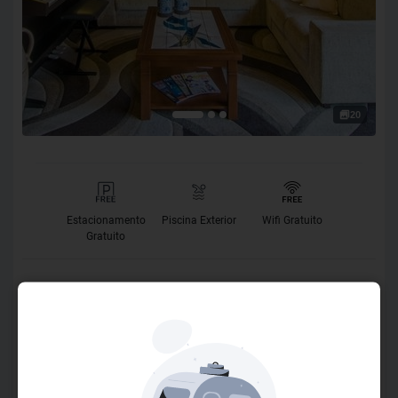
20
Estacionamento
Piscina Exterior
Wifi Gratuito
Gratuito
O Hotel
O Azaléia é um hotel para não fumantes. Oferece quartos
modernos com aquecimento, TV e sofá. Todos são
decorados de forma elegante, em tons naturais, com