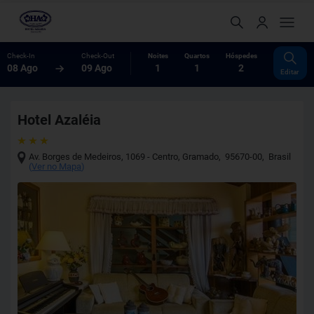
Check-In
Check-Out
Noites
Quartos
Hóspedes
08 Ago
09 Ago
1
1
2
Editar
Hotel Azaléia
Av. Borges de Medeiros, 1069 - Centro
,
Gramado
,
95670-00
,
Brasil
(
Ver no Mapa
)