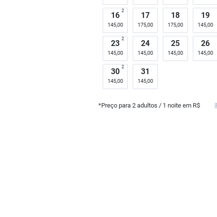
2
16
17
18
19
145,00
175,00
175,00
145,00
2
23
24
25
26
145,00
145,00
145,00
145,00
2
30
31
145,00
145,00
*Preço para
2
adultos
/ 1 noite em R$