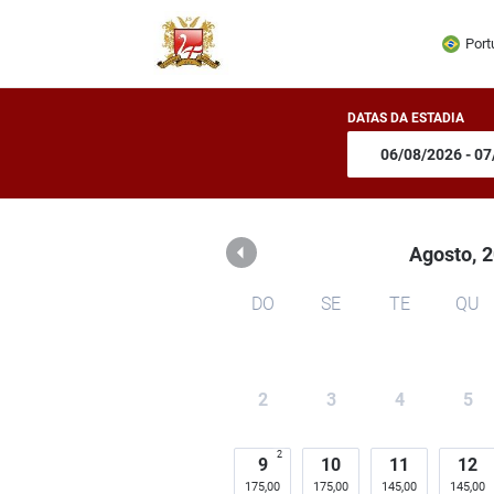
Pousada dos Ingleses
Port
DATAS DA ESTADIA
Agosto,
2
DO
SE
TE
QU
2
3
4
5
2
9
10
11
12
175,00
175,00
145,00
145,00