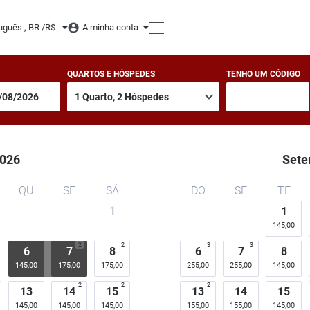
uguês , BR /
R$
A minha conta
QUARTOS E HÓSPEDES
TENHO UM CÓDIGO
026
Sete
QU
SE
SÁ
DO
SE
TE
1
1
145,00
2
2
3
3
6
7
8
6
7
8
145,00
175,00
175,00
255,00
255,00
145,00
2
2
2
13
14
15
13
14
15
145,00
145,00
145,00
155,00
155,00
145,00