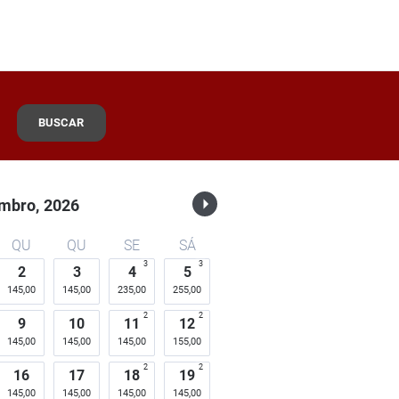
BUSCAR
mbro,
2026
QU
QU
SE
SÁ
3
3
2
3
4
5
145,00
145,00
235,00
255,00
2
2
9
10
11
12
145,00
145,00
145,00
155,00
2
2
16
17
18
19
145,00
145,00
145,00
145,00