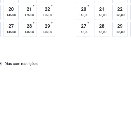
2
2
2
20
21
22
20
21
22
145,00
175,00
175,00
145,00
145,00
145,00
2
2
2
27
28
29
27
28
29
145,00
145,00
145,00
145,00
145,00
145,00
Dias com restrições
x